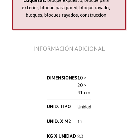
Etiquetas:
bloque expuesto
,
bloque para
exterior
,
bloque para pared
,
bloque rayado
,
bloques
,
bloques rayados
,
construccion
INFORMACIÓN ADICIONAL
DIMENSIONES
10 ×
20 ×
41 cm
UNID. TIPO
Unidad
UNID. X M2
12
KG X UNIDAD
8.3