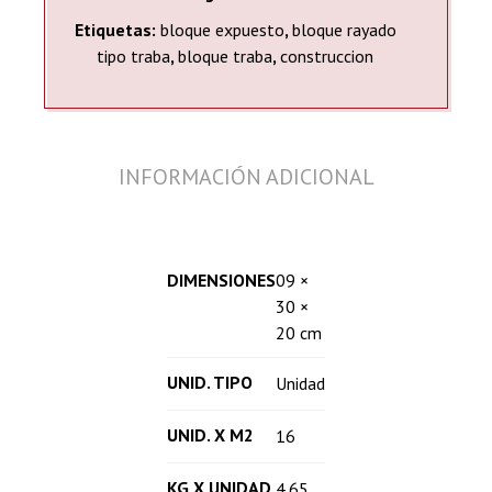
Etiquetas:
bloque expuesto
,
bloque rayado
tipo traba
,
bloque traba
,
construccion
INFORMACIÓN ADICIONAL
DIMENSIONES
09 ×
30 ×
20 cm
UNID. TIPO
Unidad
UNID. X M2
16
KG X UNIDAD
4.65